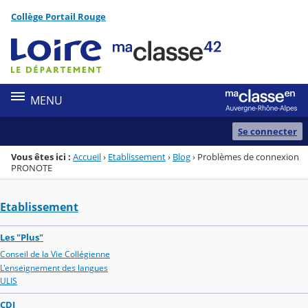
Panneau de gestion des cookies
Collège Portail Rouge
Menu de la rubrique
Contenu
MENU
Se connecter
Vous êtes ici :
Accueil
›
Etablissement
›
Blog
›
Problèmes de connexion
PRONOTE
Etablissement
Les "Plus"
Conseil de la Vie Collégienne
L'enseignement des langues
ULIS
CDI