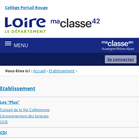
Panneau de gestion des cookies
Collège Portail Rouge
Menu de la rubrique
Contenu
MENU
Se connecter
Vous êtes ici :
Accueil
›
Etablissement
›
Etablissement
Les "Plus"
Conseil de la Vie Collégienne
L'enseignement des langues
ULIS
CDI