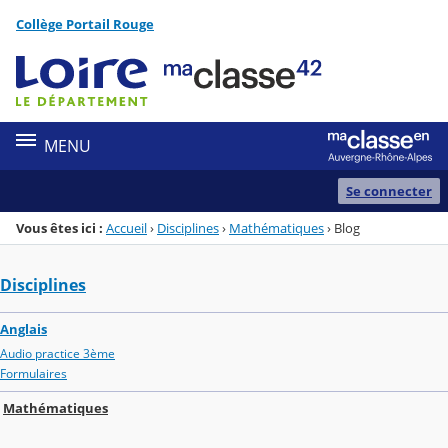
Panneau de gestion des cookies
Collège Portail Rouge
Menu de la rubrique
Contenu
MENU
Se connecter
Vous êtes ici :
Accueil
›
Disciplines
›
Mathématiques
›
Blog
Disciplines
Anglais
Audio practice 3ème
Formulaires
Mathématiques