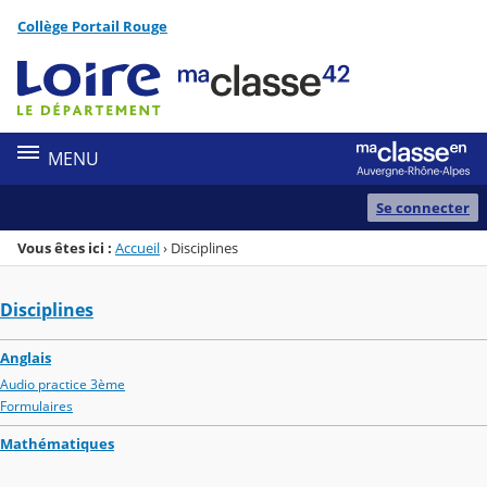
Panneau de gestion des cookies
Collège Portail Rouge
Menu de la rubrique
Contenu
MENU
Se connecter
Vous êtes ici :
Accueil
›
Disciplines
Disciplines
Anglais
Audio practice 3ème
Formulaires
Mathématiques