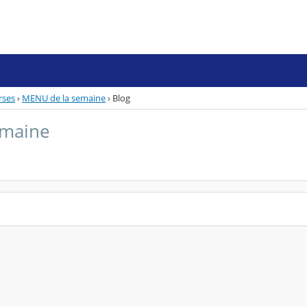
rses
›
MENU de la semaine
›
Blog
emaine