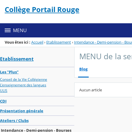
Panneau de gestion des cookies
Collège Portail Rouge
Menu de la rubrique
Contenu
MENU
Vous êtes ici :
Accueil
›
Etablissement
›
Intendance - Demi-pension - Bou
MENU de la s
Etablissement
Blog
Les "Plus"
Conseil de la Vie Collégienne
L'enseignement des langues
Aucun article
ULIS
CDI
Présentation générale
Ateliers / Clubs
Intendance - Demi-pension - Bourses