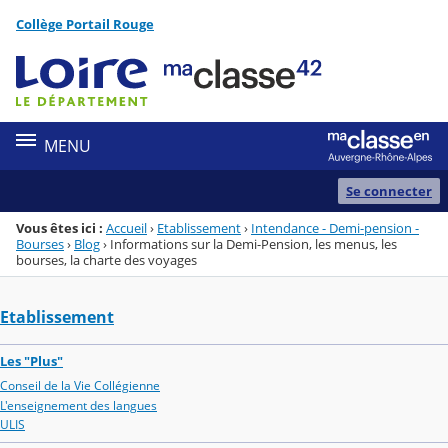
Panneau de gestion des cookies
Collège Portail Rouge
Menu de la rubrique
Contenu
MENU
Se connecter
Vous êtes ici :
Accueil
›
Etablissement
›
Intendance - Demi-pension -
Bourses
›
Blog
›
Informations sur la Demi-Pension, les menus, les
bourses, la charte des voyages
Etablissement
Les "Plus"
Conseil de la Vie Collégienne
L'enseignement des langues
ULIS