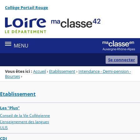
Panneau de gestion des cookies
Collège Portail Rouge
Menu de la rubrique
Contenu
MENU
Se connecter
Vous êtes ici :
Accueil
›
Etablissement
›
Intendance - Demi-pension -
Bourses
›
Etablissement
Les "Plus"
Conseil de la Vie Collégienne
L'enseignement des langues
ULIS
CDI