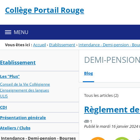
Panneau de gestion des cookies
Collège Portail Rouge
Menu de la rubrique
Contenu
MENU
Vous êtes ici :
Accueil
›
Etablissement
›
Intendance - Demi-pension - Bou
DEMI-PENSION
Etablissement
Blog
Les "Plus"
Conseil de la Vie Collégienne
L'enseignement des langues
Tous les articles (2)
ULIS
Règlement de
CDI
Présentation générale
1
Publié le mardi 16 janvier 2024 
Ateliers / Clubs
Intendance - Demi-pension - Bourses