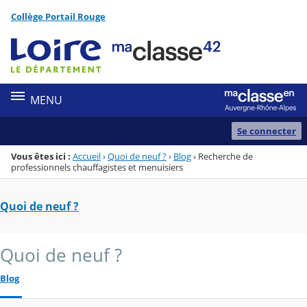
Panneau de gestion des cookies
Collège Portail Rouge
Menu de la rubrique
Contenu
MENU
Se connecter
Vous êtes ici :
Accueil
›
Quoi de neuf ?
›
Blog
›
Recherche de
professionnels chauffagistes et menuisiers
Quoi de neuf ?
Quoi de neuf ?
Blog