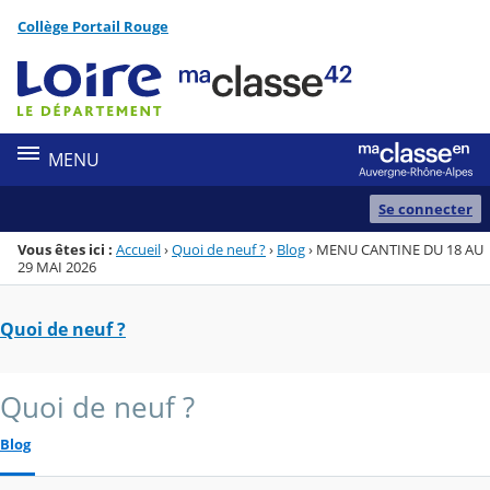
Panneau de gestion des cookies
Collège Portail Rouge
Menu de la rubrique
Contenu
MENU
Se connecter
Vous êtes ici :
Accueil
›
Quoi de neuf ?
›
Blog
›
MENU CANTINE DU 18 AU
29 MAI 2026
Quoi de neuf ?
Quoi de neuf ?
Blog