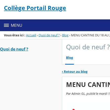
Panneau de gestion des cookies
Collège Portail Rouge
Menu de la rubrique
Contenu
MENU
Vous êtes ici :
Accueil
›
Quoi de neuf ?
›
Blog
›
MENU CANTINE DU 18 AU 2
Quoi de neuf ?
Quoi de neuf ?
Blog
‹
Retour au blog
MENU CANTIN
Par Admin GL, publié le mardi 1