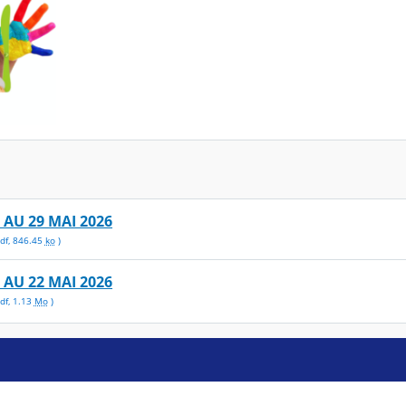
AU 29 MAI 2026
df
,
846.45
ko
)
AU 22 MAI 2026
df
,
1.13
Mo
)