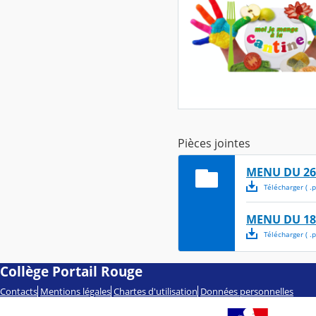
Pièces jointes
MENU DU 26 
Télécharger
( .
p
MENU DU 18 
Télécharger
( .
p
Collège Portail Rouge
Contacts
Mentions légales
Chartes d'utilisation
Données personnelles