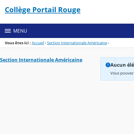
Panneau de gestion des cookies
Collège Portail Rouge
Menu de la rubrique
Contenu
MENU
Vous êtes ici :
Accueil
›
Section Internationale Américaine
›
Section Internationale Américaine
Aucun élém
Vous pouvez 