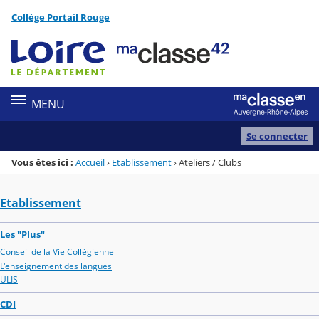
Panneau de gestion des cookies
Collège Portail Rouge
Menu de la rubrique
Contenu
MENU
Se connecter
Vous êtes ici :
Accueil
›
Etablissement
›
Ateliers / Clubs
Etablissement
Les "Plus"
Conseil de la Vie Collégienne
L'enseignement des langues
ULIS
CDI