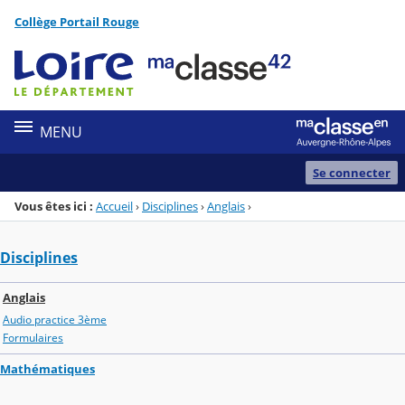
Panneau de gestion des cookies
Collège Portail Rouge
Menu de la rubrique
Contenu
MENU
Se connecter
Vous êtes ici :
Accueil
›
Disciplines
›
Anglais
›
Disciplines
Anglais
Audio practice 3ème
Formulaires
Mathématiques